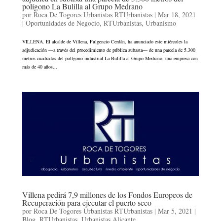
polígono La Bulilla al Grupo Medrano
por
Roca De Togores Urbanistas RTUrbanistas
|
Mar 18, 2021
|
Oportunidades de Negocio
,
RTUrbanistas
,
Urbanismo
VILLENA. El alcalde de Villena, Fulgencio Cerdán, ha anunciado este miércoles la
adjudicación —a través del procedimiento de pública subasta— de una parcela de 5.300
metros cuadrados del polígono industrial La Bulilla al Grupo Medrano, una empresa con
más de 40 años...
Villena pedirá 7,9 millones de los Fondos Europeos de
Recuperación para ejecutar el puerto seco
por
Roca De Togores Urbanistas RTUrbanistas
|
Mar 5, 2021
|
Blog
,
RTUrbanistas
,
Urbanistas Alicante