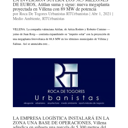
DE EUROS, Atitlan suma y sigue: nueva megaplanta
proyectada en Villena con 89 MW de potencia
por
Roca De Togores Urbanistas RTUrbanistas
|
Abr 1, 2021
|
Medio Ambiente
,
RTUrbanistas
VILLENA. La compañía valenciana Atitlan, de Aritza Rodero y Roberto Centeno —
yerno de Juan Roig— continúa expandiendo su “imperio solar” con la proyección de
una megaplanta fotovoltaica de 88,8 MW en los términos municipales de Villena y
Salinas. Así se anunciaba este...
LA EMPRESA LOGÍSTICA INSTALARÁ EN LA
ZONA UNA BASE DE OPERACIONES, Villena
adjudica en subasta una parcela de 5.300 metros del