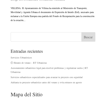
VILLENA. El Ayuntamiento de Villena ha remitido al Ministerio de Transporte,
Movilidad y Agenda Urbana el documento de Expresión de Interés (EoI), necesario para
reclamar a la Unión Europea una partida del Fondo de Recuperación para la construcción
de la estación...
Entradas recientes
Servicios Urbanísticos
🕘 Horario de verano – RT Urbanistas
Asesoramiento urbanístico legal para resolver problemas y regularizar suelos | RT
Urbanistas
Servicios urbanísticos especializados para avanzar tu proyecto con seguridad
Adelanta tu proyecto urbanístico antes del verano y evita retrasos en agosto
Mapa del Sitio