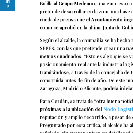
Bulilla al
Grupo Medrano
, una empresa co
0
pretende desarrollar en la zona una base 
rueda de prensa que
el Ayuntamiento ing
como se aprobó en la última Junta de Gob
Según el alcalde, la compañía se ha hecho 
SEPES, con las que pretende crear una
na
metros cuadrados
. “Esto es algo que se v
posicionamiento real ante la industria logí
tramitándose, a través de la concejalía de 
construida antes de fin de año. De este 
Zaragoza, Madrid o Alicante,
podría inicia
Para Cerdán, se trata de “otra buena notici
próximas a la ubicación del
Nodo Logísti
reputación y amplio recorrido, a pesar de q
Preguntado por esta crítica, el alcalde ha 