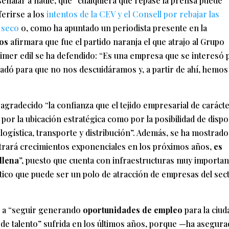
 señalar a nadie, que “cualquiera que repase la prensa puede
ferirse a los
intentos de la CEV y el Consell por rebajar las
 seco
o, como ha apuntado un periodista presente en la
nos
afirmara que fue el partido naranja el que atrajo al Grupo
rimer edil se ha defendido: “Es una empresa que se interesó 
ladó para que no nos descuidáramos y, a partir de ahí, hemos
agradecido “la confianza que el tejido empresarial de caráct
to por la ubicación estratégica como por la posibilidad de disp
 logística, transporte y distribución”. Además, se ha mostrado
strará crecimientos exponenciales en los próximos años,
es
llena
”, puesto que cuenta con infraestructuras muy importan
tico que puede ser un polo de atracción de empresas del sec
o a “seguir generando
oportunidades de empleo
para la ciud
de talento” sufrida en los últimos años, porque —ha asegur