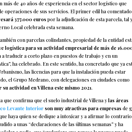
n más de 40 años de experiencia en el sector logístico que
de operaciones de sus servicios. El primer edil ha comentado
resará 377.000 euros
por la adjudicación de esta parcela, tal 
ierno Local celebrada esta semana.
también con parcelas colindantes, propiedad de la entidad est
ve logística para su actividad empresarial de más de 16.00
a a traducir a corto plazo en puestos de trabajo y en un
stica”, ha celebrado. En este sentido, ha concretado que ya es
Urbanismo, las licencias para que la instalación pueda estar
modo, el Grupo Medrano, con delegaciones en ciudades como
r su actividad en Villena este mismo 2021
.
a que confirma que el suelo industrial de Villena y
las áreas
co Levante Interior
son muy atractivas para empresas
de 
ue haya quien se dedique a intoxicar y a afirmar lo contrario
aludido a unas “declaraciones de las últimas semanas” y ha