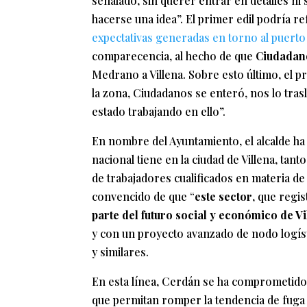
señalado, sin querer entrar en detalles ni
hacerse una idea”. El primer edil podría re
expectativas generadas en torno al puerto
comparecencia, al hecho de que
Ciudada
Medrano a Villena. Sobre esto último, el p
la zona, Ciudadanos se enteró, nos lo tras
estado trabajando en ello”.
En nombre del Ayuntamiento, el alcalde ha 
nacional tiene en la ciudad de Villena, tan
de trabajadores cualificados en materia de
convencido de que “
este sector
, que regi
parte del futuro social y económico de Vi
y con un proyecto avanzado de nodo logís
y similares.
En esta línea, Cerdán se ha comprometid
que permitan romper la tendencia de fuga 