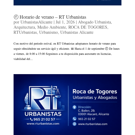
🕘 Horario de verano – RT Urbanistas
por
UrbanistasAlicante
|
Jul 1, 2026
|
Abogado Urbanista
,
Arquitectura
,
Medio Ambiente
,
ROCA DE TOGORES
,
RTUrbanistas
,
Urbanismo
,
Urbanistas Alicante
Con motivo del periodo estival, en RT Urbanistas adoptamos horario de verano para
seguir ofreciéndote un servicio ágil y eficiente. 📅 Hasta el 1 de septiembre 🕗 De lunes
a viernes, de 8:00 a 15:00 Seguimos a tu disposición para asesorarte en licencias,
viabilidad del...