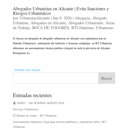
Abogados Urbanistas en Alicante | Evita Sanciones y
Riesgos Urbanísticos
por
UrbanistasAlicante
|
Jun 9, 2026
|
Abogacía
,
Abogado
Urbanista
,
Abogados en Alicante
,
Abogados Urbanismo
,
Áreas
de Trabajo
,
ROCA DE TOGORES
,
RTUrbanistas
,
Urbanismo
Si buscas un despacho de abogados urbanistas en Alicante con experiencia real en
Derecho Urbanístico, ordenación del territorio y licencias complejas, en RT Urbanistas
ofrecemos un asesoramiento técnico-jurídico integral en toda la provincia de Alicante.
Protegemos la...
« Entradas más antiguas
Entradas recientes
🏖️ AVISO – VACACIONES AGOSTO 2026
Servicios Urbanísticos
🕘 Horario de verano – RT Urbanistas
Asesoramiento urbanístico legal para resolver problemas y regularizar suelos | RT
Urbanistas