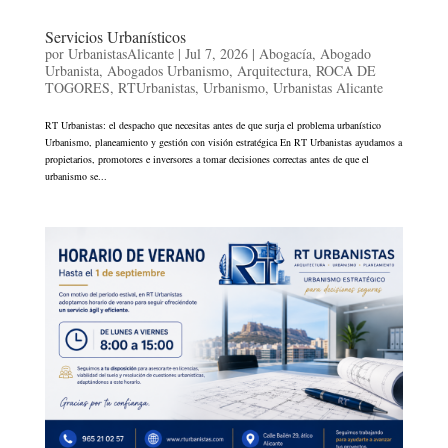
Servicios Urbanísticos
por
UrbanistasAlicante
|
Jul 7, 2026
|
Abogacía
,
Abogado
Urbanista
,
Abogados Urbanismo
,
Arquitectura
,
ROCA DE
TOGORES
,
RTUrbanistas
,
Urbanismo
,
Urbanistas Alicante
RT Urbanistas: el despacho que necesitas antes de que surja el problema urbanístico
Urbanismo, planeamiento y gestión con visión estratégica En RT Urbanistas ayudamos a
propietarios, promotores e inversores a tomar decisiones correctas antes de que el
urbanismo se...