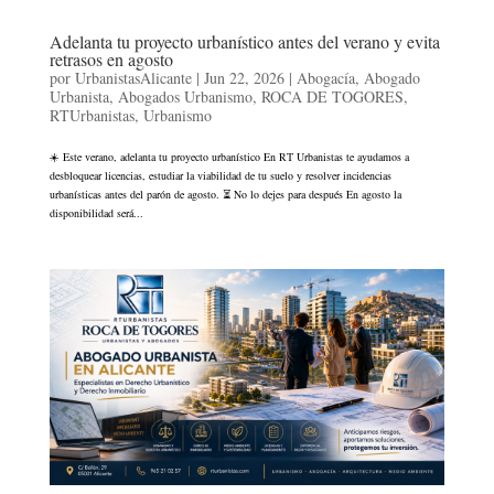
Adelanta tu proyecto urbanístico antes del verano y evita
retrasos en agosto
por
UrbanistasAlicante
|
Jun 22, 2026
|
Abogacía
,
Abogado
Urbanista
,
Abogados Urbanismo
,
ROCA DE TOGORES
,
RTUrbanistas
,
Urbanismo
☀️ Este verano, adelanta tu proyecto urbanístico En RT Urbanistas te ayudamos a
desbloquear licencias, estudiar la viabilidad de tu suelo y resolver incidencias
urbanísticas antes del parón de agosto. ⏳ No lo dejes para después En agosto la
disponibilidad será...