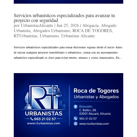
Servicios urbanísticos especializados para avanzar tu
proyecto con seguridad
por
UrbanistasAlicante
|
Jun 25, 2026
|
Abogacía
,
Abogado
Urbanista
,
Abogados Urbanismo
,
ROCA DE TOGORES
,
RTUrbanistas
,
Urbanismo
,
Urbanistas Alicante
Servicios urbanísticos especializados para tomar decisiones seguras desde el inicio Antes
de iniciar cualquier proyecto inmobiliario o urbanístico, contar con un asesoramiento
urbanístico especializado es clave para evitar errores, retrasos y costes innecesarios. En...