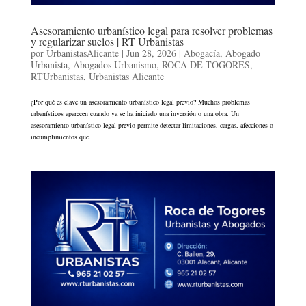
Asesoramiento urbanístico legal para resolver problemas
y regularizar suelos | RT Urbanistas
por
UrbanistasAlicante
|
Jun 28, 2026
|
Abogacía
,
Abogado
Urbanista
,
Abogados Urbanismo
,
ROCA DE TOGORES
,
RTUrbanistas
,
Urbanistas Alicante
¿Por qué es clave un asesoramiento urbanístico legal previo? Muchos problemas
urbanísticos aparecen cuando ya se ha iniciado una inversión o una obra. Un
asesoramiento urbanístico legal previo permite detectar limitaciones, cargas, afecciones o
incumplimientos que...