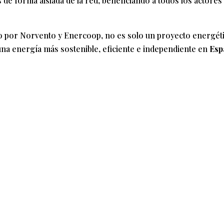
de forma aislada de la red, beneficiando a todos los actores
o por Norvento y Enercoop, no es solo un proyecto energét
una energía más sostenible, eficiente e independiente en
Esp