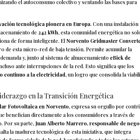
mizando el autoconsumo colectivo y sentando las bases para
vación tecnológica pionera en Europa
. Con una instalación
lmacenamiento de
242 kWh
, esta comunidad energética no sol
iona de forma inteligente. El
Norvento Gridmaster Convert
bro de esta micro-red de baja tensión. Permite acumular la
demanda y, junto al sistema de almacenamiento
eBick de
incluso ante interrupciones de la red. Esto significa que los
o continuo a la electricidad
, un logro que consolida la viabil
iderazgo en la Transición Energética
lar Fotovoltaica en Norvento
, expresa su orgullo por contr
que benefician directamente a los consumidores a través de
. Por su parte,
Juan Alberto Marrero, responsable de nego
salta la madurez tecnológica de esta iniciativa, que integra