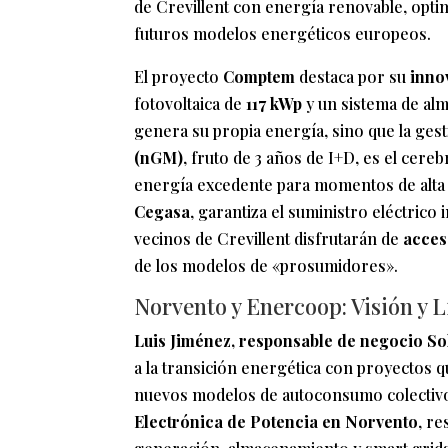
de Crevillent con energía renovable, opti
futuros modelos energéticos europeos.
El proyecto
Comptem
destaca por su
inno
fotovoltaica de
117 kWp
y un sistema de a
genera su propia energía, sino que la gest
(nGM)
, fruto de 3 años de I+D, es el cere
energía excedente para momentos de alta 
Cegasa
, garantiza el suministro eléctrico 
vecinos de Crevillent disfrutarán de
acces
de los modelos de «prosumidores».
Norvento y Enercoop: Visión y L
Luis Jiménez, responsable de negocio So
a la transición energética con proyectos 
nuevos modelos de autoconsumo colectivo
Electrónica de Potencia en Norvento
, re