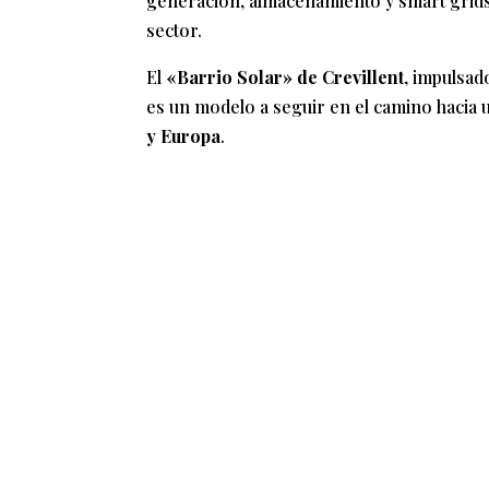
generación, almacenamiento y smart grids 
sector.
El
«Barrio Solar» de Crevillent
, impulsad
es un modelo a seguir en el camino hacia 
y Europa
.