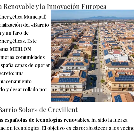
a Renovable y la Innovación Europea
Energética Municipal)
ialización del
«Barrio
a y un faro de
energéticas. Este
grama
MERLON
primeras comunidades
España capaz de operar
secreto: una
almacenamiento
ado y desarrollado por
arrio Solar» de Crevillent
s españolas de tecnologías renovables
, ha sido la fuerza
tación tecnológica. El objetivo es claro: abastecer a los vecin