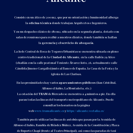
Consiste en un ático de 200 m2, que por su orientación y luminosidad alberga
la
oficina técnica
donde trabajan Arquitectos e Ingenieros.
Y en un despacho clásico de 180 m2, ubicado en la segunda planta, dotado con
salas de reuniones para recibir a nuestros clientes, donde también se hallan
la
gerencia y el servicio de abogacía
.
La Sede Central de Roca de Togores Urbanistas se encuentra situada en pleno
centro tradicional de la
Ciudad de Alicante
, en la calle Bailén 29 Atico
(chaflán con la calle peatonal Teniente Álvarez Soto, 26, actualmente calle
Cándida Jimeno Gargallo) junto al Banco de España, la Casa de la Festa y la
iglesia de Las Clarisas.
En las proximidades hay varios
aparcamientos públicos
(San Cristóbal,
Alfonso el Sabio, La Montañeta, etc.)
La estación del
TRAM
de Mercado se encuentra a 4 minutos a pie. En ella
paran todas las líneas del transporte metropolitano de Alicante. Puede
consultar los horarios en la página
web
www.tramalicante.es
y
https://alicante.vectalia.es/
También puede utilizar las líneas de autobús que pasan por la Avenida de
Alfonso el Sabio, Rambla de Méndez Núñez, Avenida de la Constitución y Plaza
de Ruperto Chapí (frente al Teatro Principal), así como las paradas de taxi