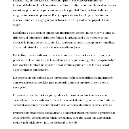
Esencial: algunas cookies son esenciales para que pueda experimentar la
funcionalidad completa de nuestro sitio. Nos permiten mantener las sesiones de los
usuarios y prevenir cualquier amenaza a la seguridad. No recopilan ni almacenan
ninguna información personal. Por ejemplo, estas cookies le permiten iniciar
sesión en su cuenta y agregar productos a su carrito y realizar el pago de forma
segura.
Estadísticas: estas cookies almacenan información como el número de visitantes al
sitio web, el número de visitantes únicos, las páginas del sitio web que se han
visitado, la fuente de la visita, etc. Estos datos nos ayudan a comprender y analizar
el rendimiento del sitio web. y donde necesita mejorar.
Marketing: nuestro sitio web muestra anuncios. Estas cookies se utilizan para
personalizar los anuncios que le mostramos para que sean significativos para usted.
Estas cookies también nos ayudan a realizar un seguimiento de la eficiencia de
estas campañas publicitarias.
Los proveedores de publicidad de terceros también pueden utilizar la información
almacenada en estas cookies para mostrarle anuncios en otros sitios web en el
navegador.
Funcionales: Son las cookies que ayudan a determinadas funcionalidades no
esenciales de nuestro sitio web. Estas funcionalidades incluyen incrustar contenido
como videos o compartir contenido del sitio web en plataformas de redes sociales.
Preferencias: estas cookies nos ayudan a almacenar su configuración y preferencias
de navegación, como las preferencias de idioma, para que tenga una experiencia
mejor y más eficiente en futuras visitas al sitio web.