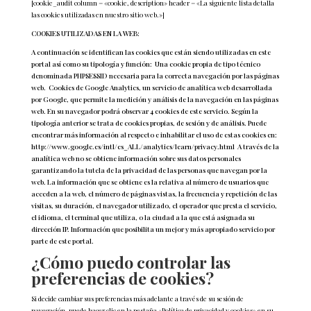
[cookie_audit column = «cookie, description» header = «La siguiente lista detalla
las cookies utilizadas en nuestro sitio web.»]
COOKIES UTILIZADAS EN LA WEB:
A continuación se identifican las cookies que están siendo utilizadas en este
portal así como su tipología y función: Una cookie propia de tipo técnico
denominada PHPSESSID necesaria para la correcta navegación por las páginas
web. Cookies de Google Analytics, un servicio de analítica web desarrollada
por Google, que permite la medición y análisis de la navegación en las páginas
web. En su navegador podrá observar 4 cookies de este servicio. Según la
tipología anterior se trata de cookies propias, de sesión y de análisis. Puede
encontrar más información al respecto e inhabilitar el uso de estas cookies en:
http://www.google.es/intl/es_ALL/analytics/learn/privacy.html A través de la
analítica web no se obtiene información sobre sus datos personales
garantizando la tutela de la privacidad de las personas que navegan por la
web. La información que se obtiene es la relativa al número de usuarios que
acceden a la web, el número de páginas vistas, la frecuencia y repetición de las
visitas, su duración, el navegador utilizado, el operador que presta el servicio,
el idioma, el terminal que utiliza, o la ciudad a la que está asignada su
dirección IP. Información que posibilita un mejor y más apropiado servicio por
parte de este portal.
¿Cómo puedo controlar las
preferencias de cookies?
Si decide cambiar sus preferencias más adelante a través de su sesión de
navegación, puede hacer clic en la pestaña «Política de privacidad y cookies» en su