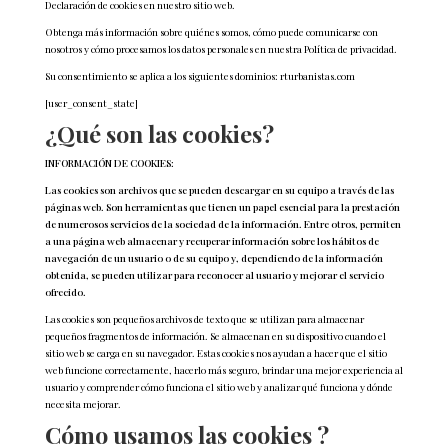
Declaración de cookies en nuestro sitio web.
Obtenga más información sobre quiénes somos, cómo puede comunicarse con
nosotros y cómo procesamos los datos personales en nuestra Política de privacidad.
Su consentimiento se aplica a los siguientes dominios: rturbanistas.com
[user_consent_state]
¿Qué son las cookies?
INFORMACIÓN DE COOKIES:
Las cookies son archivos que se pueden descargar en su equipo a través de las
páginas web. Son herramientas que tienen un papel esencial para la prestación
de numerosos servicios de la sociedad de la información. Entre otros, permiten
a una página web almacenar y recuperar información sobre los hábitos de
navegación de un usuario o de su equipo y, dependiendo de la información
obtenida, se pueden utilizar para reconocer al usuario y mejorar el servicio
ofrecido.
Las cookies son pequeños archivos de texto que se utilizan para almacenar
pequeños fragmentos de información. Se almacenan en su dispositivo cuando el
sitio web se carga en su navegador. Estas cookies nos ayudan a hacer que el sitio
web funcione correctamente, hacerlo más seguro, brindar una mejor experiencia al
usuario y comprender cómo funciona el sitio web y analizar qué funciona y dónde
necesita mejorar.
Cómo usamos las cookies ?