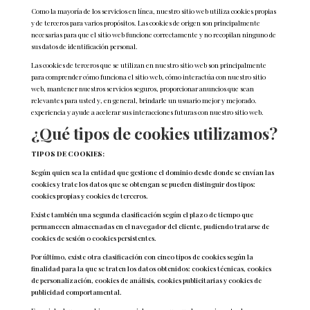
Como la mayoría de los servicios en línea, nuestro sitio web utiliza cookies propias
y de terceros para varios propósitos. Las cookies de origen son principalmente
necesarias para que el sitio web funcione correctamente y no recopilan ninguno de
sus datos de identificación personal.
Las cookies de terceros que se utilizan en nuestro sitio web son principalmente
para comprender cómo funciona el sitio web, cómo interactúa con nuestro sitio
web, mantener nuestros servicios seguros, proporcionar anuncios que sean
relevantes para usted y, en general, brindarle un usuario mejor y mejorado.
experiencia y ayude a acelerar sus interacciones futuras con nuestro sitio web.
¿Qué tipos de cookies utilizamos?
TIPOS DE COOKIES:
Según quien sea la entidad que gestione el dominio desde donde se envían las
cookies y trate los datos que se obtengan se pueden distinguir dos tipos:
cookies propias y cookies de terceros.
Existe también una segunda clasificación según el plazo de tiempo que
permanecen almacenadas en el navegador del cliente, pudiendo tratarse de
cookies de sesión o cookies persistentes.
Por último, existe otra clasificación con cinco tipos de cookies según la
finalidad para la que se traten los datos obtenidos: cookies técnicas, cookies
de personalización, cookies de análisis, cookies publicitarias y cookies de
publicidad comportamental.