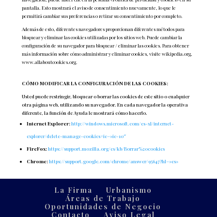
pantalla. Esto mostrará el aviso de consentimiento nuevamente, lo que le
permitirá cambiar sus preferencias o retirar su consentimiento por completo.
Además de esto, diferentes navegadores proporcionan diferentes métodos para
bloquear y eliminar las cookies utilizadas por los sitios web. Puede cambiar la
configuración de su navegador para bloquear / eliminar las cookies. Para obtener
más información sobre cómo administrar y eliminar cookies, visite wikipedia.org,
www.allaboutcookies.org.
CÓMO MODIFICAR LA CONFIGURACIÓN DE LAS COOKIES:
Usted puede restringir, bloquear o borrar las cookies de este sitio o cualquier
otra página web, utilizando su navegador. En cada navegador la operativa
diferente, la función de Ayuda le mostrará cómo hacerlo.
Internet Explorer:
http://windows.microsoft.com/es-xl/internet-
explorer/delete-manage-cookies#ie=»ie-10″
FireFox:
https://support.mozilla.org/es/kb/Borrar%20cookies
Chrome:
https://support.google.com/chrome/answer/95647?hl=»es»
La Firma
Urbanismo
Áreas de Trabajo
Oportunidades de Negocio
Contacto
Aviso Legal