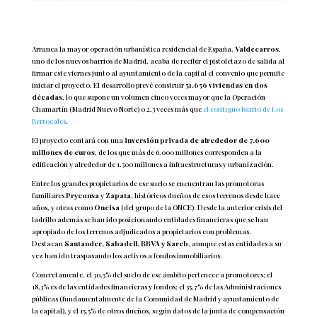
Arranca la mayor operación urbanística residencial de España.
Valdecarros
,
uno de los nuevos barrios de Madrid, acaba de recibir el pistoletazo de salida al
firmar este viernes junto al ayuntamiento de la capital el convenio que permite
iniciar el proyecto. El desarrollo prevé construir
51.656 viviendas en dos
décadas
, lo que supone un volumen cinco veces mayor que la Operación
Chamartín (Madrid Nuevo Norte) o 2,3 veces más que
el contiguo barrio de Los
Berrocales
.
El proyecto contará con una
inversión privada de alrededor de 7.600
millones de euros
, de los que más de 6.000 millones corresponden a la
edificación y alrededor de 1.500 millones a infraestructuras y urbanización.
Entre los grandes propietarios de ese suelo se encuentran las promotoras
familiares
Pryconsa
y
Zapata
, históricos dueños de esos terrenos desde hace
años, y otras como
Oncisa
(del grupo de la ONCE). Desde la anterior crisis del
ladrillo además se han ido posicionando entidades financieras que se han
apropiado de los terrenos adjudicados a propietarios con problemas.
Destacan
Santander, Sabadell, BBVA y Sareb
, aunque estas entidades a su
vez han ido traspasando los activos a fondos inmobiliarios.
Concretamente, el 30,5% del suelo de ese ámbito pertenece a promotores; el
18,3% es de las entidades financieras y fondos; el 35,7% de las Administraciones
públicas (fundamentalmente de la Comunidad de Madrid y ayuntamiento de
la capital), y el 15,5% de otros dueños, según datos de la junta de compensación