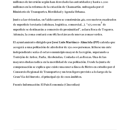
millones de inversión según han desvelado las autoridades y hasta 1.200
millones en la reforma de la estación de Chamartín, sufragada por el
Ministerio de Transportes, Movilidad y Agenda Urbana.
Junto a las viviendas, en Valdecarros se construirán 462.000 metros cuadrados
2
de superficie terciaria (oficinas, logística, comercial…). “175.000 m
de
superficie se destinarán a comercio de proximidad”, aclara Roca de Togores.
Además, la zona contará con 687 hectáreas de nuevas zonas verdes.
El ayuntamiento dirigido por
José Luis Martínez-Almeida (PP)
calcula que
acogerá a una población de alrededor de 150.000 personas. Si fuese un ente
independiente sería el octavo municipio mayor de la región, superando a
Torrejón de Ardoz, Parla, Alcobendas, Coslada o Las Rozas. Una de las
mayores dudas radica en la movilidad de esa población. Desde la junta de
compensación se explica que existe una nueva línea de Metro en estudio por el
Consorcio Regional de Transportes y un tren ligero previsto a lo largo de la
Gran Vía del Sureste, el principal eje de esos ámbitos.
Fuente Información: El Pais Economia (Cincodias)