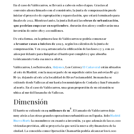
En el caso de Valdecarros, se llevará a cabo en ocho etapas. Gracias al
convenio ahora firmado con el consistorio, la junta de compensación puede
iniciar el proyecto de expropiación y reparcelación, que estará terminado para
finales de 2022. Mientras tanto, la junta licitará las
obras de urbanización,
que podrían empezar en septiembre
, durarán dos años y conllevarán una
inversión de entre 180 y 200 millones.
De esta forma, en la primera fase de Valdecarros se podría comenzar
a
levantar casas a inicios de 2023
, según los cálculos de la junta de
compensación. Y en 2024 arrancaría la edificación de las fases 2 y 3, con 20
años por delante para finiquitar el barrio por completo y que absorba
teóricamente toda esa nueva oferta.
Valdecarros, Los Berrocales,
Ahijones
, Los Cerros y
El Cañaveral
están situados
al este de Madrid, con la mayor parte de su superficie entre las autovías M-45 y
M-50, dejando al este a la localidad de Rivas Vaciamadrid. Su mancha se
extiende desde Vallecas al sur hasta los municipios de Coslada y San Fernando
al norte. En el caso de Valdecarros, una gran proporción de su extensión se
ubica al sur del Ensanche de Vallecas.
Dimensión
2
El barrio se extiende en
19 millones de m
. El tamaño de Valdecarros deja
muy atrás a las otras grandes operaciones urbanísticas en España. Solo
Madrid
Nuevo Norte
la ensombrece en cuanto a inversión, ya que además de las 10.000
viviendas previstas, allí se proyecta la que será la nueva city financiera de la
ciudad. La conocida como Operación Chamartín podría alcanzar los 6.000