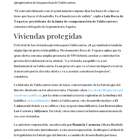
(propietarios de las parcelas) de Valdecarros.
“El convenio firmado con el ayuntamiento supone fijar las bases de cómo se
tiene que hacer el desarrollo. Es el banderazo de salida”, explica
Luis Roca de
Togores, presidente de la junta de compensación de Valdecarros
y
consejero delegado de la promotora Zapata.
Viviendas protegidas
Del total de las viviendas previstas para Valdecarros, 28.410 unidades tendrán
algún tipo de protección pública. Precisamente Roca de Togores opina que la
gran oferta con una amplia presencia de VPO debería ayudar a controlar los
precios del residencial en la ciudad. “La vivienda asequible va a ser
fundamental en Valdecarros. Es un proyecto que va a tener un impacto real en
el mercado por la elevada oferta y va a ayudar a moderar los precios”,
considera.
La historia de Valdecarros viene de lejos, concretamente de la Estrategia del
Sureste diseñada en los años noventa. Durante años,
ha estado bloqueada por
cuestiones políticas
, por la crisis económica tras la explosión de la burbuja del
ladrillo y
en los tribunales.
Junto a Valdecarros, este desarrollo incluye a
El
Cañaveral
(donde ya se edifica y hay negocio inmobiliario),
Los Berrocales,
Los Cerros y Ahijones
. En total, estos cinco nuevos barrios sumarán más de
100.000 viviendas.
La anterior corporación, encabezada por
Manuela Carmena
(Ahora Madrid),
quien era reticente inicialmente a esta macrooperación, desbloqueó al final de
la legislatura la Estrategia del Sureste a cambio de desarrollarla por fases.