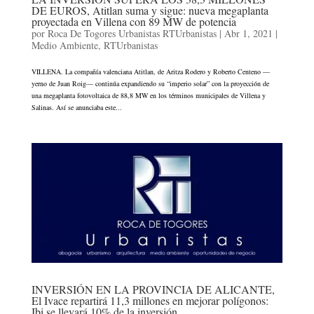
DE EUROS, Atitlan suma y sigue: nueva megaplanta
proyectada en Villena con 89 MW de potencia
por
Roca De Togores Urbanistas RTUrbanistas
|
Abr 1, 2021
|
Medio Ambiente
,
RTUrbanistas
VILLENA. La compañía valenciana Atitlan, de Aritza Rodero y Roberto Centeno —
yerno de Juan Roig— continúa expandiendo su “imperio solar” con la proyección de
una megaplanta fotovoltaica de 88,8 MW en los términos municipales de Villena y
Salinas. Así se anunciaba este...
INVERSIÓN EN LA PROVINCIA DE ALICANTE,
El Ivace repartirá 11,3 millones en mejorar polígonos:
Ibi se llevará 10% de la inversión