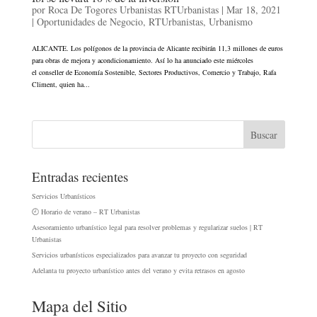
por
Roca De Togores Urbanistas RTUrbanistas
|
Mar 18, 2021
|
Oportunidades de Negocio
,
RTUrbanistas
,
Urbanismo
ALICANTE. Los polígonos de la provincia de Alicante recibirán 11,3 millones de euros
para obras de mejora y acondicionamiento. Así lo ha anunciado este miércoles
el conseller de Economía Sostenible, Sectores Productivos, Comercio y Trabajo, Rafa
Climent, quien ha...
Entradas recientes
Servicios Urbanísticos
🕘 Horario de verano – RT Urbanistas
Asesoramiento urbanístico legal para resolver problemas y regularizar suelos | RT
Urbanistas
Servicios urbanísticos especializados para avanzar tu proyecto con seguridad
Adelanta tu proyecto urbanístico antes del verano y evita retrasos en agosto
Mapa del Sitio