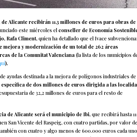
 de Alicante recibirán 11,3 millones de euros para obras de
nunciado este miércoles el
conseller de Economía Sostenibl
o, Rafa Climent,
quien ha detallado que el Ivace subvenciona
de mejora y modernización de un total de 262 áreas
arcas de la Comunitat Valenciana
(la lista de los municipios d
quí
).
de ayudas destinada a la mejora de polígonos industriales de
a específica de dos millones de euros dirigida a las localid
resupuestaria de 32,2 millones de euros para el resto de
ia de Alicante será el municipio de Ibi,
que recibirá hasta 11
iguen San Vicente del Raspeig, con cuatro partidas, por valor d
, también con cuatro y algo menos de 600.000 euros cada uno