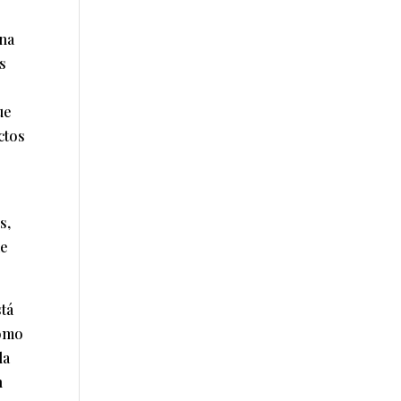
una
s
ue
ctos
s,
de
stá
como
la
n