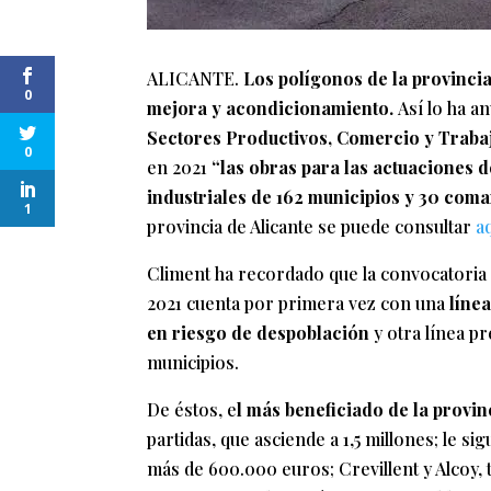
ALICANTE.
Los polígonos de la provincia
0
mejora y acondicionamiento.
Así lo ha a
Sectores Productivos, Comercio y Trabaj
0
en 2021
“las obras para las actuaciones 
industriales de 162 municipios y 30 com
1
provincia de Alicante se puede consultar
a
Climent ha recordado que la convocatoria 
2021 cuenta por primera vez con una
líne
en riesgo de despoblación
y otra línea p
municipios.
De éstos, e
l más beneficiado de la provinc
partidas, que asciende a 1,5 millones; le s
más de 600.000 euros; Crevillent y Alcoy