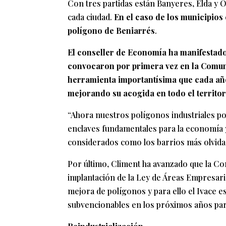
Con tres partidas están Banyeres, Elda y 
cada ciudad.
En el caso de los municipio
polígono de Beniarrés
.
El conseller de Economía ha manifestado
convocaron por primera vez en la Comun
herramienta importantísima que cada año
mejorando su acogida en todo el territor
“Ahora nuestros polígonos industriales p
enclaves fundamentales para la economía y
considerados como los barrios más olvidad
Por último, Climent ha avanzado que la Con
implantación de la Ley de Áreas Empresaria
mejora de polígonos y para ello el Ivace es
subvencionables en los próximos años pa