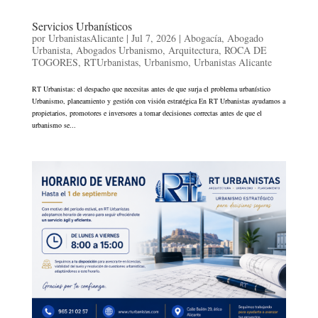
Servicios Urbanísticos
por
UrbanistasAlicante
|
Jul 7, 2026
|
Abogacía
,
Abogado
Urbanista
,
Abogados Urbanismo
,
Arquitectura
,
ROCA DE
TOGORES
,
RTUrbanistas
,
Urbanismo
,
Urbanistas Alicante
RT Urbanistas: el despacho que necesitas antes de que surja el problema urbanístico
Urbanismo, planeamiento y gestión con visión estratégica En RT Urbanistas ayudamos a
propietarios, promotores e inversores a tomar decisiones correctas antes de que el
urbanismo se...