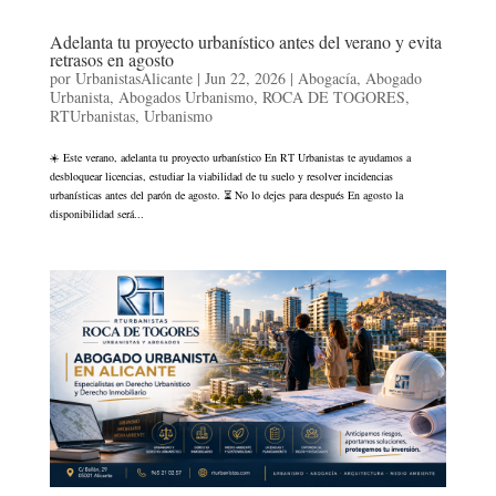
Adelanta tu proyecto urbanístico antes del verano y evita
retrasos en agosto
por
UrbanistasAlicante
|
Jun 22, 2026
|
Abogacía
,
Abogado
Urbanista
,
Abogados Urbanismo
,
ROCA DE TOGORES
,
RTUrbanistas
,
Urbanismo
☀️ Este verano, adelanta tu proyecto urbanístico En RT Urbanistas te ayudamos a
desbloquear licencias, estudiar la viabilidad de tu suelo y resolver incidencias
urbanísticas antes del parón de agosto. ⏳ No lo dejes para después En agosto la
disponibilidad será...