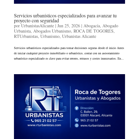
Servicios urbanísticos especializados para avanzar tu
proyecto con seguridad
por
UrbanistasAlicante
|
Jun 25, 2026
|
Abogacía
,
Abogado
Urbanista
,
Abogados Urbanismo
,
ROCA DE TOGORES
,
RTUrbanistas
,
Urbanismo
,
Urbanistas Alicante
Servicios urbanísticos especializados para tomar decisiones seguras desde el inicio Antes
de iniciar cualquier proyecto inmobiliario o urbanístico, contar con un asesoramiento
urbanístico especializado es clave para evitar errores, retrasos y costes innecesarios. En...