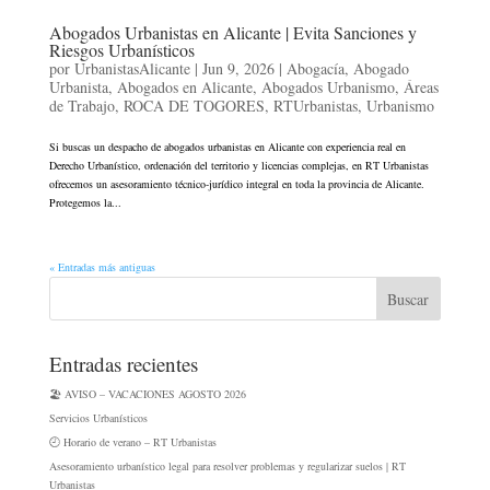
Abogados Urbanistas en Alicante | Evita Sanciones y
Riesgos Urbanísticos
por
UrbanistasAlicante
|
Jun 9, 2026
|
Abogacía
,
Abogado
Urbanista
,
Abogados en Alicante
,
Abogados Urbanismo
,
Áreas
de Trabajo
,
ROCA DE TOGORES
,
RTUrbanistas
,
Urbanismo
Si buscas un despacho de abogados urbanistas en Alicante con experiencia real en
Derecho Urbanístico, ordenación del territorio y licencias complejas, en RT Urbanistas
ofrecemos un asesoramiento técnico-jurídico integral en toda la provincia de Alicante.
Protegemos la...
« Entradas más antiguas
Entradas recientes
🏖️ AVISO – VACACIONES AGOSTO 2026
Servicios Urbanísticos
🕘 Horario de verano – RT Urbanistas
Asesoramiento urbanístico legal para resolver problemas y regularizar suelos | RT
Urbanistas