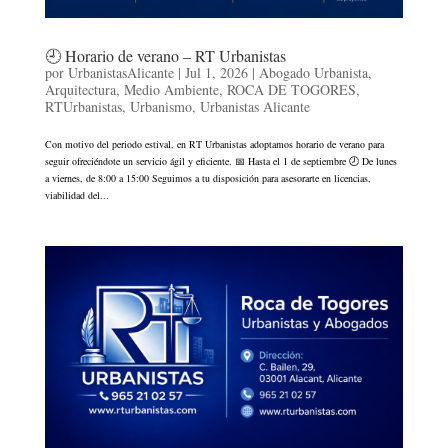
🕘 Horario de verano – RT Urbanistas
por
UrbanistasAlicante
|
Jul 1, 2026
|
Abogado Urbanista
,
Arquitectura
,
Medio Ambiente
,
ROCA DE TOGORES
,
RTUrbanistas
,
Urbanismo
,
Urbanistas Alicante
Con motivo del periodo estival, en RT Urbanistas adoptamos horario de verano para
seguir ofreciéndote un servicio ágil y eficiente. 📅 Hasta el 1 de septiembre 🕗 De lunes
a viernes, de 8:00 a 15:00 Seguimos a tu disposición para asesorarte en licencias,
viabilidad del...