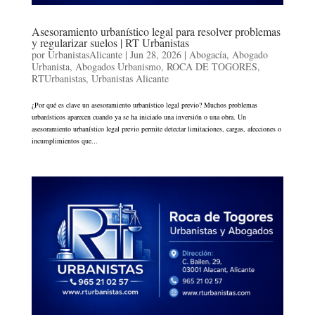
Asesoramiento urbanístico legal para resolver problemas
y regularizar suelos | RT Urbanistas
por
UrbanistasAlicante
|
Jun 28, 2026
|
Abogacía
,
Abogado
Urbanista
,
Abogados Urbanismo
,
ROCA DE TOGORES
,
RTUrbanistas
,
Urbanistas Alicante
¿Por qué es clave un asesoramiento urbanístico legal previo? Muchos problemas
urbanísticos aparecen cuando ya se ha iniciado una inversión o una obra. Un
asesoramiento urbanístico legal previo permite detectar limitaciones, cargas, afecciones o
incumplimientos que...