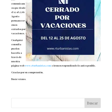
comunicam
os que desde
el 12 al 25 de
Agosto
permanecer
emos
cerrados por
vacaciones.
Cualquier
consulta
pueden
hacerla a
través de
nuestra
página web
www.rturbanistas.com
e iremos respondiendo lo antes posible.
Gracias por su comprensión.
Buen verano.