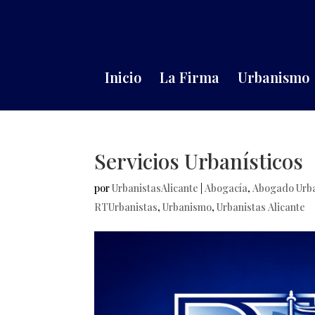
Inicio
La Firma
Urbanismo
Servicios Urbanísticos
por
UrbanistasAlicante
|
Abogacía
,
Abogado Urba
RTUrbanistas
,
Urbanismo
,
Urbanistas Alicante