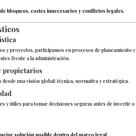
de bloqueos, costes innecesarios y conflictos legales
.
sticos
stica
elos y proyectos, participamos en procesos de planeamiento y
tes frente a la administración.
 propietarios
esde una visión global: técnica, normativa y estratégica.
idad
 y útiles para tomar decisiones seguras antes de invertir o
mejor solución posible dentro del marco legal
.