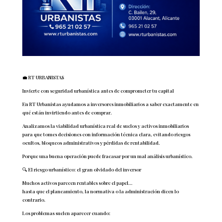
💼 RT URBANISTAS
Invierte con seguridad urbanística antes de comprometer tu capital
En RT Urbanistas ayudamos a inversores inmobiliarios a saber exactamente en
qué están invirtiendo antes de comprar.
Analizamos la viabilidad urbanística real de suelos y activos inmobiliarios
para que tomes decisiones con información técnica clara, evitando riesgos
ocultos, bloqueos administrativos y pérdidas de rentabilidad.
Porque una buena operación puede fracasar por un mal análisis urbanístico.
🔍 El riesgo urbanístico: el gran olvidado del inversor
Muchos activos parecen rentables sobre el papel…
hasta que el planeamiento, la normativa o la administración dicen lo
contrario.
Los problemas suelen aparecer cuando: