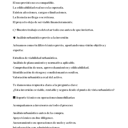
El uso previsto no es compatible.
La edificabilidad real no es la esperada.
Existen afecciones, cargas o limitaciones.
La licencia no llega o se retrasa.
El proyecto deja de ser viable financieramente.
👉 Nuestro trabajo es detectar todo eso antes de que inviertas.
🧠 Análisis urbanístico previo a la inversión
Actuamos como tu filtro técnico previo, aportando una visión objetiva y
experta:
Estudios de viabilidad urbanística.
Análisis de planeamiento y normativa aplicable.
Comprobación de usos, aprovechamientos y edificabilidad.
Identificación de riesgos y condicionantes ocultos.
Valoración urbanística real del activo.
Te damos una respuesta clara a la pregunta clave:
¿Esta inversión es viable, rentable y segura desde el punto de vista urbanístico?
🏢 Soporte técnico en operaciones inmobiliarias
Acompañamos a inversores en todo el proceso:
Análisis urbanístico antes de la compra.
Apoyo técnico en due diligence.
Asesoramiento en operaciones de suelo y activos.
Interlocución con administraciones.