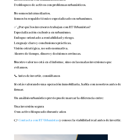
Desbloqueo de activos con problemas urbanísticos.
No somos intermediarios.
Somos tu respaldo técnico especializado en urbanismo.
✅ ¿Por qué los inversores trabajan con RT Urbanistas?
Especialización exclusiva en urbanismo.
Enfoque orientado a rentabilidad y riesgo.
Lenguaje claro y conclusiones prácticas.
Visión estratégica, no solo normativa.
Ahorro de tiempo, dinero y decisiones erróneas.
Nuestro valor no está en el informe, sino en las malas inversiones que
evitamos.
📞 Antes de invertir, consúltanos
Si estás valorando una operación inmobiliaria, habla con nosotros antes de
firmar.
Un análisis urbanístico previo puede marcar la diferencia entre:
Una inversión segura
O un activo bloqueado durante años
👉
Contacta con RT Urbanistas
y conoce la viabilidad real antes de invertir.