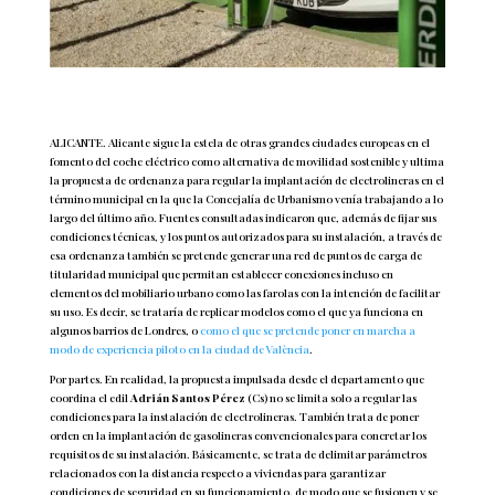
ALICANTE. Alicante sigue la estela de otras grandes ciudades europeas en el
fomento del coche eléctrico como alternativa de movilidad sostenible y ultima
la propuesta de ordenanza para regular la implantación de electrolineras en el
término municipal en la que la Concejalía de Urbanismo venía trabajando a lo
largo del último año. Fuentes consultadas indicaron que, además de fijar sus
condiciones técnicas, y los puntos autorizados para su instalación, a través de
esa ordenanza también se pretende generar una red de puntos de carga de
titularidad municipal que permitan establecer conexiones incluso en
elementos del mobiliario urbano como las farolas con la intención de facilitar
su uso. Es decir, se trataría de replicar modelos como el que ya funciona en
algunos barrios de Londres, o
como el que se pretende poner en marcha a
modo de experiencia piloto en la ciudad de València
.
Por partes. En realidad, la propuesta impulsada desde el departamento que
coordina el edil
Adrián Santos Pérez
(Cs) no se limita solo a regular las
condiciones para la instalación de electrolineras. También trata de poner
orden en la implantación de gasolineras convencionales para concretar los
requisitos de su instalación. Básicamente, se trata de delimitar parámetros
relacionados con la distancia respecto a viviendas para garantizar
condiciones de seguridad en su funcionamiento, de modo que se fusionen y se