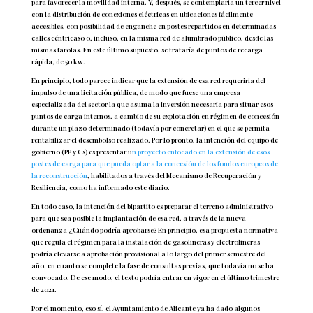
para favorecer la movilidad interna. Y, después, se contemplaría un tercer nivel
con la distribución de conexiones eléctricas en ubicaciones fácilmente
accesibles, con posibilidad de enganche en postes repartidos en determinadas
calles céntricaso o, incluso, en la misma red de alumbrado público, desde las
mismas farolas. En este último supuesto, se trataría de puntos de recarga
rápida, de 50 kw.
En principio, todo parece indicar que la extensión de esa red requeriría del
impulso de una licitación pública, de modo que fuese una empresa
especializada del sector la que asuma la inversión necesaria para situar esos
puntos de carga internos, a cambio de su explotación en régimen de concesión
durante un plazo determinado (todavía por concretar) en el que se permita
rentabilizar el desembolso realizado. Por lo pronto, la intención del equipo de
gobierno (PP y Cs) es presentar u
n proyecto enfocado en la extensión de esos
postes de carga para que pueda optar a la concesión de los fondos europeos de
la reconstrucción
, habilitados a través del Mecanismo de Recuperación y
Resiliencia, como ha informado este diario.
En todo caso, la intención del bipartito es preparar el terreno administrativo
para que sea posible la implantación de esa red, a través de la nueva
ordenanza ¿Cuándo podría aprobarse? En principio, esa propuesta normativa
que regula el régimen para la instalación de gasolineras y electrolineras
podría elevarse a aprobación provisional a lo largo del primer semestre del
año, en cuanto se complete la fase de consultas previas, que todavía no se ha
convocado. De ese modo, el texto podría entrar en vigor en el último trimestre
de 2021.
Por el momento, eso sí, el Ayuntamiento de Alicante ya ha dado algunos