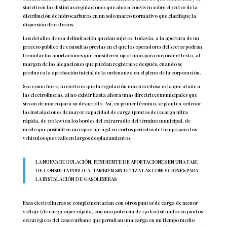
sinteticen las distintas regulaciones que ahora conviven sobre el sector de la
distribución de hidrocarburos en un solo marco normativo que clarifique la
dispersión de criterios.
Los detalles de esa delimitación quedan sujetos, todavía, a la apertura de un
proceso público de consultas previas en el que los operadores del sector podrán
formular las aportaciones que consideren oportunas para mejorar el texto, al
margen de las alegaciones que puedan registrarse después, cuando se
produzca la aprobación inicial de la ordenanza en el pleno de la corporación.
Sea como fuere, lo cierto es que la regulación más novedosa es la que atañe a
las electrolineras, al no existir hasta ahora unas directrices municipales que
sirvan de marco para su desarrollo. Así, en primer término, se plantea ordenar
las instalaciones de mayor capacidad de carga (puntos de recarga ultra
rápida, de 350 kw) en los bordes del extrarradio del término municipal, de
modo que posibiliten un repostaje ágil en cortos periodos de tiempo para los
vehículos que realicen largos desplazamientos.
LA NUEVA REGULACIÓN, PENDIENTE DE APORTACIONES EN UNA FASE
DE CONSULTA PÚBLICA, TAMBIÉN SINTETIZA LAS CONDICIONES PARA
LA INSTALACIÓN DE GASOLINERAS
Esas electrolineras se complementarían con otros puntos de carga de menor
voltaje (de carga súper rápida, con una potencia de 150 kw) situados en puntos
estratégicos del casco urbano que permitan una carga en un tiempo medio