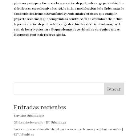
primeros pasos para favorecer la generación de puntos de carga para vehículos
eléctricos en espacios privados. Así, la última modificación de la Ordenanza de
Concesión de Licencias Urbanísticas y Ambientales establece que cualquir
proyecto residencial que comprenda la construcción de viviendas debe incluir
la preinstalación de puntos de recarga de vehículos eléctricos. Además, en el
caso de los proyectos para bloques de más de 50 viviendas, se requiere que se
incorporen puntos de recarga rápida.
Entradas recientes
Servicios Urbanísticos
🕘 Horario de verano – RT Urbanistas
Asesoramiento urbanístico legal para resolver problemas y regularizar suelos |
RT Urbanistas