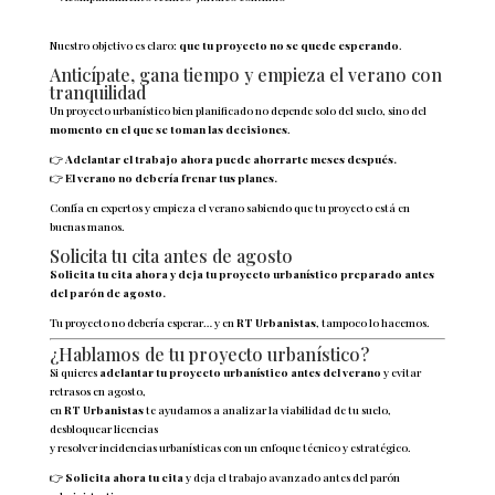
Nuestro objetivo es claro:
que tu proyecto no se quede esperando
.
Anticípate, gana tiempo y empieza el verano con
tranquilidad
Un proyecto urbanístico bien planificado no depende solo del suelo, sino del
momento en el que se toman las decisiones
.
👉
Adelantar el trabajo ahora puede ahorrarte meses después.
👉
El verano no debería frenar tus planes.
Confía en expertos y empieza el verano sabiendo que tu proyecto está en
buenas manos.
Solicita tu cita antes de agosto
Solicita tu cita ahora y deja tu proyecto urbanístico preparado antes
del parón de agosto.
Tu proyecto no debería esperar… y en
RT Urbanistas
, tampoco lo hacemos.
¿Hablamos de tu proyecto urbanístico?
Si quieres
adelantar tu proyecto urbanístico antes del verano
y evitar
retrasos en agosto,
en
RT Urbanistas
te ayudamos a analizar la viabilidad de tu suelo,
desbloquear licencias
y resolver incidencias urbanísticas con un enfoque técnico y estratégico.
👉
Solicita ahora tu cita
y deja el trabajo avanzado antes del parón