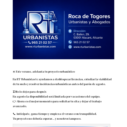
☀️ Este verano, adelanta tu proyecto urbanístico
En RT Urbanistas te ayudamos a desbloquear licencias, estudiar la viabilidad
de tu suelo y resolver incidencias urbanísticas antes del parón de agosto.
⏳ No lo dejes para después
En agosto la disponibilidad será limitada por vacaciones del equipo.
👉 Ahora es el mejor momento para solicitar tu cita y dejar el trabajo
avanzado.
📞 Anticípate, gana tiempo y empieza el verano con tranquilidad.
Tu proyecto no debería esperar… y nosotros tampoco.