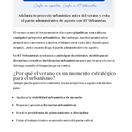
Adelanta tu proyecto urbanístico antes del verano y evita
el parón administrativo de agosto con RT Urbanistas.
El verano es uno de los momentos clave para
planificar con cabeza
cualquier proyecto urbanístico
. Sin embargo, muchos propietarios,
promotores e inversores cometen el mismo error cada año: dejarlo para
después… justo cuando llega el parón administrativo de agosto.
En
RT Urbanistas
ayudamos a
anticipar decisiones, desbloquear
licencias y resolver incidencias urbanísticas
para que tu proyecto no se
detenga cuando el tiempo juega en contra.
¿Por qué el verano es un momento estratégico
para el urbanismo?
Aunque pueda parecer lo contrario, los meses previos a agosto son ideales
para:
Analizar la
viabilidad urbanística de un suelo
Preparar y presentar
licencias urbanísticas
Resolver
problemas de planeamiento o disciplina
Dejar el trabajo técnico avanzado antes del parón estival