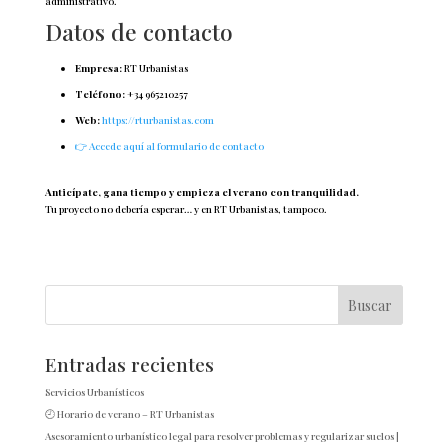
administrativo.
Datos de contacto
Empresa:
RT Urbanistas
Teléfono:
+34 965210257
Web:
https://rturbanistas.com
👉 Accede aquí al formulario de contacto
Anticípate, gana tiempo y empieza el verano con tranquilidad.
Tu proyecto no debería esperar… y en RT Urbanistas, tampoco.
Entradas recientes
Servicios Urbanísticos
🕘 Horario de verano – RT Urbanistas
Asesoramiento urbanístico legal para resolver problemas y regularizar suelos |