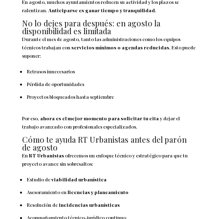
En agosto, muchos ayuntamientos reducen su actividad y los plazos se
ralentizan.
Anticiparse es ganar tiempo y tranquilidad
.
No lo dejes para después: en agosto la
disponibilidad es limitada
Durante el mes de agosto, tanto las administraciones como los equipos
técnicos trabajan con
servicios mínimos o agendas reducidas
. Esto puede
suponer:
Retrasos innecesarios
Pérdida de oportunidades
Proyectos bloqueados hasta septiembre
Por eso,
ahora es el mejor momento para solicitar tu cita
y dejar el
trabajo avanzado con profesionales especializados.
Cómo te ayuda RT Urbanistas antes del parón
de agosto
En
RT Urbanistas
ofrecemos un enfoque técnico y estratégico para que tu
proyecto avance sin sobresaltos:
Estudio de
viabilidad urbanística
Asesoramiento en
licencias y planeamiento
Resolución de
incidencias urbanísticas
Acompañamiento técnico-jurídico continuo