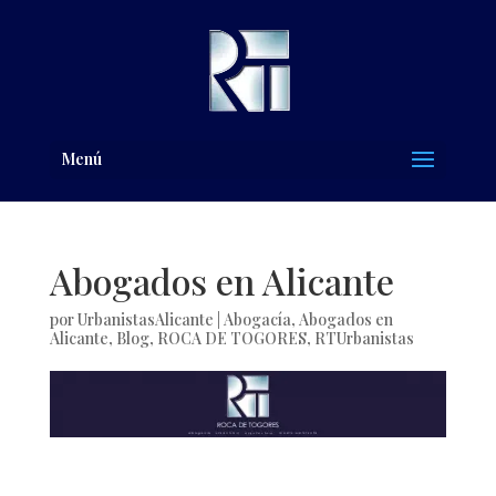
Menú
Abogados en Alicante
por
UrbanistasAlicante
|
Abogacía
,
Abogados en
Alicante
,
Blog
,
ROCA DE TOGORES
,
RTUrbanistas