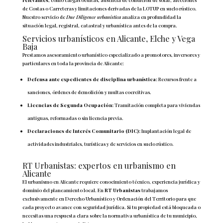
de Costas o Carreteras y limitaciones derivadas de la LOTUP en suelo rústico.
Nuestro servicio de
Due Diligence urbanística
analiza en profundidad la
situación legal, registral, catastral y urbanística antes de la compra.
Servicios urbanísticos en Alicante, Elche y Vega
Baja
Prestamos asesoramiento urbanístico especializado a promotores, inversores y
particulares en toda la provincia de Alicante:
Defensa ante expedientes de disciplina urbanística:
Recursos frente a
sanciones, órdenes de demolición y multas coercitivas.
Licencias de Segunda Ocupación:
Tramitación completa para viviendas
antiguas, reformadas o sin licencia previa.
Declaraciones de Interés Comunitario (DIC):
Implantación legal de
actividades industriales, turísticas y de servicios en suelo rústico.
RT Urbanistas: expertos en urbanismo en
Alicante
El urbanismo en Alicante requiere conocimiento técnico, experiencia jurídica y
dominio del planeamiento local. En
RT Urbanistas
trabajamos
exclusivamente en Derecho Urbanístico y Ordenación del Territorio para que
cada proyecto avance con seguridad jurídica. Si tu propiedad está bloqueada o
necesitas una respuesta clara sobre la normativa urbanística de tu municipio,