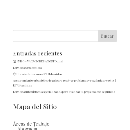
Entradas recientes
🏖️ AVISO – VACACIONES AGOSTO 2026
Servicios Urbanísticos
🕘 Horario de verano – RT Urbanistas
Asesoramiento urbanístico legal para resolver problemas y regularizar suelos |
RT Urbanistas
Servicios urbanísticos especializados para avanzar tu proyecto con seguridad
Mapa del Sitio
Áreas de Trabajo
Abogacía