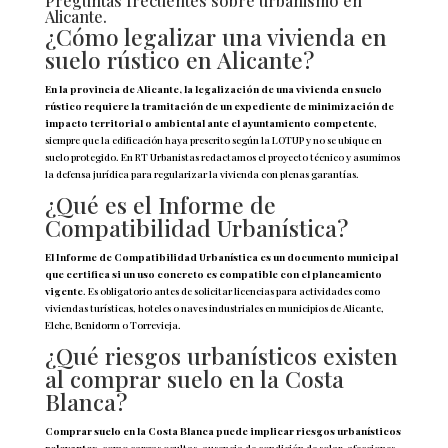
Preguntas frecuentes sobre urbanismo en
Alicante.
¿Cómo legalizar una vivienda en
suelo rústico en Alicante?
En la provincia de Alicante, la legalización de una vivienda en suelo
rústico requiere la tramitación de un expediente de minimización de
impacto territorial o ambiental ante el ayuntamiento competente
,
siempre que la edificación haya prescrito según la LOTUP y no se ubique en
suelo protegido. En RT Urbanistas redactamos el proyecto técnico y asumimos
la defensa jurídica para regularizar la vivienda con plenas garantías.
¿Qué es el Informe de
Compatibilidad Urbanística?
El Informe de Compatibilidad Urbanística es un documento municipal
que certifica si un uso concreto es compatible con el planeamiento
vigente
. Es obligatorio antes de solicitar licencias para actividades como
viviendas turísticas, hoteles o naves industriales en municipios de Alicante,
Elche, Benidorm o Torrevieja.
¿Qué riesgos urbanísticos existen
al comprar suelo en la Costa
Blanca?
Comprar suelo en la Costa Blanca puede implicar riesgos urbanísticos
relevantes
, como cargas ocultas, ausencia de condición de solar, afecciones