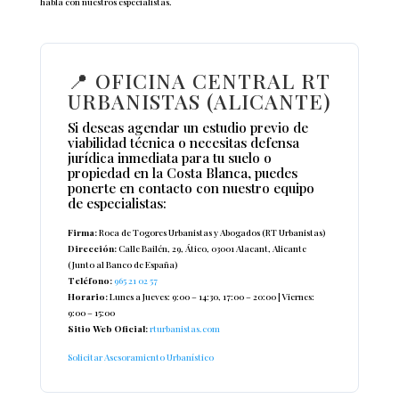
habla con nuestros especialistas.
📍 OFICINA CENTRAL RT
URBANISTAS (ALICANTE)
Si deseas agendar un estudio previo de
viabilidad técnica o necesitas defensa
jurídica inmediata para tu suelo o
propiedad en la Costa Blanca, puedes
ponerte en contacto con nuestro equipo
de especialistas:
Firma:
Roca de Togores Urbanistas y Abogados (RT Urbanistas)
Dirección:
Calle Bailén, 29, Ático, 03001 Alacant, Alicante
(Junto al Banco de España)
Teléfono:
965 21 02 57
Horario:
Lunes a Jueves: 9:00 – 14:30, 17:00 – 20:00 | Viernes:
9:00 – 15:00
Sitio Web Oficial:
rturbanistas.com
Solicitar Asesoramiento Urbanístico