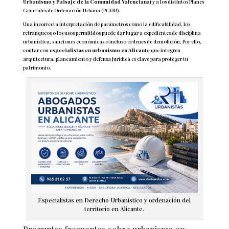
Urbanismo y Paisaje de la Comunidad Valenciana)
y a los distintos Planes
Generales de Ordenación Urbana (PGOU).
Una incorrecta interpretación de parámetros como la edificabilidad, los
retranqueos o los usos permitidos puede dar lugar a expedientes de disciplina
urbanística, sanciones económicas o incluso órdenes de demolición. Por ello,
contar con
especialistas en urbanismo en Alicante
que integren
arquitectura, planeamiento y defensa jurídica es clave para proteger tu
patrimonio.
Especialistas en Derecho Urbanístico y ordenación del
territorio en Alicante.