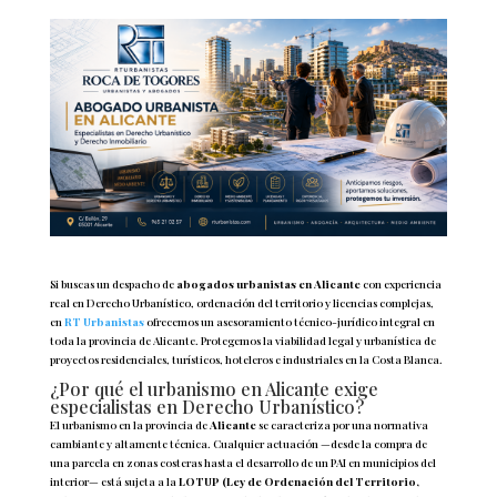
Si buscas un despacho de
abogados urbanistas en Alicante
con experiencia
real en Derecho Urbanístico, ordenación del territorio y licencias complejas,
en
RT Urbanistas
ofrecemos un asesoramiento técnico-jurídico integral en
toda la provincia de Alicante. Protegemos la viabilidad legal y urbanística de
proyectos residenciales, turísticos, hoteleros e industriales en la Costa Blanca.
¿Por qué el urbanismo en Alicante exige
especialistas en Derecho Urbanístico?
El urbanismo en la provincia de
Alicante
se caracteriza por una normativa
cambiante y altamente técnica. Cualquier actuación —desde la compra de
una parcela en zonas costeras hasta el desarrollo de un PAI en municipios del
interior— está sujeta a la
LOTUP (Ley de Ordenación del Territorio,