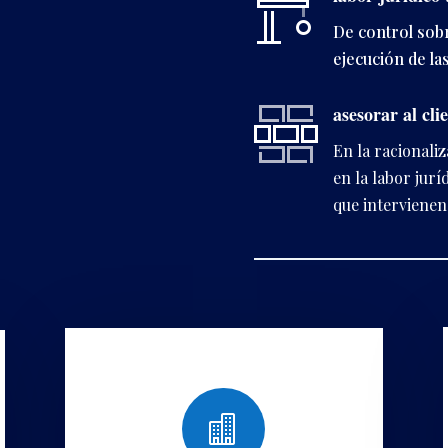
De control sobr
ejecución de la
asesorar al cli
En la racionali
en la labor jurí
que intervienen 
