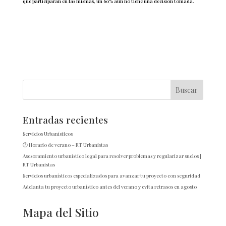
que participarán en las mismas, un 60% aún no tiene una decisión tomada.
Entradas recientes
Servicios Urbanísticos
🕘 Horario de verano – RT Urbanistas
Asesoramiento urbanístico legal para resolver problemas y regularizar suelos |
RT Urbanistas
Servicios urbanísticos especializados para avanzar tu proyecto con seguridad
Adelanta tu proyecto urbanístico antes del verano y evita retrasos en agosto
Mapa del Sitio