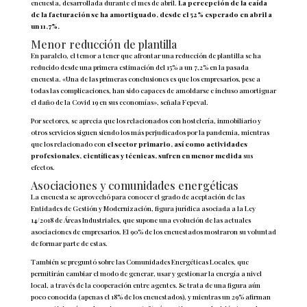
encuesta, desarrollada durante el mes de abril.
La percepción de la caída
de la facturación se ha amortiguado, desde el 52% esperado en abril a
un 11,7%.
Menor reducción de plantilla
En paralelo, el temor a tener que afrontar una reducción de plantilla se ha
reducido desde una primera estimación del 15% a un 7,2% en la pasada
encuesta. «Una de las primeras conclusiones es que los empresarios, pese a
todas las complicaciones, han sido capaces de amoldarse e incluso amortiguar
el daño de la Covid 19 en sus economías», señala Fepeval.
Por sectores, se aprecia que los relacionados con hostelería, inmobiliario y
otros servicios siguen siendo los más perjudicados por la pandemia, mientras
que los relacionado con
el sector primario, así como actividades
profesionales, científicas y técnicas, sufren en menor medida
sus
efectos.
Asociaciones y comunidades energéticas
La encuesta se aprovechó para conocer el grado de aceptación de las
Entidades de Gestión y Modernización, figura jurídica asociada a la Ley
14/2018 de Áreas Industriales, que supone una evolución de las actuales
asociaciones de empresarios. El 90% de los encuestados mostraron su voluntad
de formar parte de estas.
También se preguntó sobre las Comunidades Energéticas Locales, que
permitirán cambiar el modo de generar, usar y gestionar la energía a nivel
local, a través de la cooperación entre agentes. Se trata de una figura aún
poco conocida (apenas el 18% de los encuestados), y mientras un 29% afirman