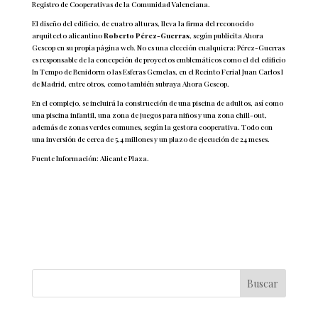
Registro de Cooperativas de la Comunidad Valenciana.
El diseño del edificio, de cuatro alturas, lleva la firma del reconocido
arquitecto alicantino
Roberto Pérez-Guerras
, según publicita Ahora
Gescop en su propia página web. No es una elección cualquiera: Pérez-Guerras
es responsable de la concepción de proyectos emblemáticos como el del edificio
In Tempo de Benidorm o las Esferas Gemelas, en el Recinto Ferial Juan Carlos I
de Madrid, entre otros, como también subraya Ahora Gescop.
En el complejo, se incluirá la construcción de una piscina de adultos, así como
una piscina infantil, una zona de juegos para niños y una zona chill-out,
además de zonas verdes comunes, según la gestora cooperativa. Todo con
una inversión de cerca de 5,4 millones y un plazo de ejecución de 24 meses.
Fuente Información: Alicante Plaza.