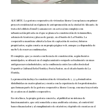
ALICANTE. La gestora cooperativa de viviendas Ahora Gescop lanza su primer
proyecto residencial en régimen de autopromoción en la ciudad de Alicante. Se
trata del edificio
Erandi
(«amanecer» en azteca) un complejo con
urbanización privada en el que se planea la construcción de 61 inmuebles,
además de trasteros y plazas de garaje, en el barrio de La Florida. La
cooperativa mantiene abierta la fase de captación de socios y futuros
propietarios, según consta en su propia página web, aunque ya dispondría de
un 80% de reservas confirmadas.
El complejo, que ya cuenta con licencia de construcción, según fuentes
municipales, se situará en el emplazamiento ocupado actualmente en unas
antiguas naves industriales, en la confluencia entre las calles Sociedad
Deportiva Cultural Betis Florida y Poeta Pastor, en el citado barrio de La
Florida.
La promoción incluye la construcción de viviendas de 2, 3 y 4 dormitorios
distribuidas en cuatro plantas y cuenta con la experiencia de los profesionales
que forman parte de la gestora cooperativa Ahora Gescop, con una trayectoria
de 30 años en el ámbito cooperativo.
En esta línea, la propia gestora concreta, al publicitar su sistema de
funcionamiento, que está sometida a una auditoría externa, al control del
banco financiador y al cumplimiento de estatutos y depósito de cuentas en el