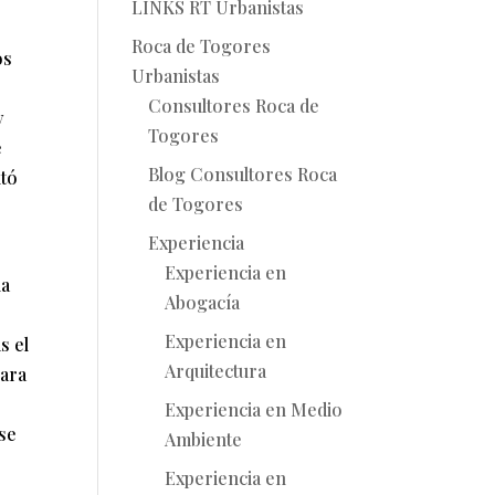
LINKS RT Urbanistas
Roca de Togores
os
Urbanistas
Consultores Roca de
y
Togores
e
Blog Consultores Roca
ntó
de Togores
Experiencia
Experiencia en
la
Abogacía
Experiencia en
s el
Arquitectura
para
Experiencia en Medio
 se
Ambiente
Experiencia en