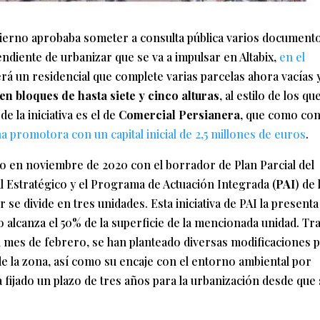
bierno aprobaba someter a consulta pública varios document
ndiente de urbanizar que se va a impulsar en Altabix,
en el
erá un residencial que complete varias parcelas ahora vacías 
en bloques de hasta siete y cinco alturas
, al estilo de los qu
e la iniciativa es el de
Comercial Persianera
, que como co
na promotora con un capital inicial de 2,5 millones de euros
.
o en noviembre de 2020 con el borrador de Plan Parcial del
l Estratégico y el Programa de Actuación Integrada (
PAI
) de 
 se divide en tres unidades. Esta iniciativa de PAI la presenta
o alcanza el 50% de la superficie de la mencionada unidad. Tra
el mes de febrero, se han planteado diversas modificaciones 
e la zona, así como su encaje con el entorno ambiental por
a fijado un plazo de tres años para la urbanización desde que