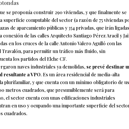
rotondas
que se proponía construir 290 viviendas, y que finalmente se
a superficie computable del sector (a razón de 75 viviendas p
lazas de aparcamiento públicas y 354 privadas, que irán ligada
a conexión de las calles Arquitecto Santiago Pérez Aracil y Ja
das en los cruces de la calle Antonio Valero Agulló con las
 Travalón, para permitir un tráfico más fluido, sin
uenta los partidos del Elche CF.
ergaron naves industriales ya demolidas,
se prevé destinar u
ad resultante a VPO
. Es un área residencial de media-alta
da plurifamiliar, y que cuenta con un mínimo obligatorio de u
.000 metros cuadrados, que presumiblemente será para
 el sector cuenta con unas edificaciones industriales
ntran en uso y ocupando una importante superficie del sector
os cuadrados.