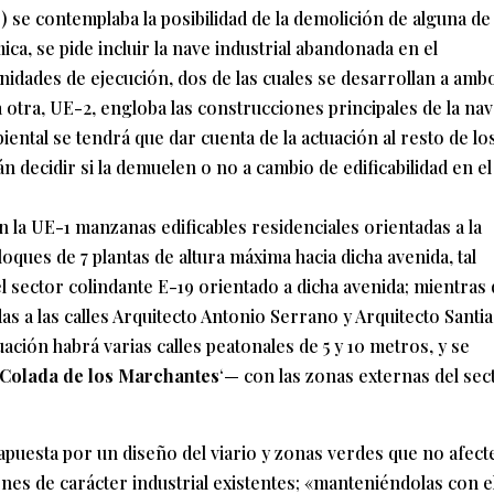
) se contemplaba la posibilidad de la demolición de alguna de 
ica, se pide incluir la nave industrial abandonada en el
unidades de ejecución, dos de las cuales se desarrollan a amb
la otra, UE-2, engloba las construcciones principales de la nav
ental se tendrá que dar cuenta de la actuación al resto de lo
n decidir si la demuelen o no a cambio de edificabilidad en el
n la UE-1 manzanas edificables residenciales orientadas a la
oques de 7 plantas de altura máxima hacia dicha avenida, tal
 sector colindante E-19 orientado a dicha avenida; mientras
das a las calles Arquitecto Antonio Serrano y Arquitecto Santi
tuación habrá varias calles peatonales de 5 y 10 metros, y se
Colada de los Marchantes
‘— con las zonas externas del sec
apuesta por un diseño del viario y zonas verdes que no afect
ones de carácter industrial existentes; «manteniéndolas con el