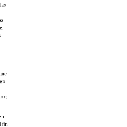
las
os
e.
s
 que
ago
tor;
en
 fin