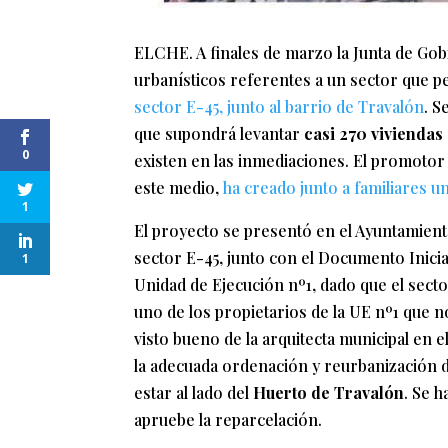
ELCHE. A finales de marzo la Junta de Go
urbanísticos referentes a un sector que pe
sector E-45, junto al barrio de Travalón
. S
que supondrá levantar
casi 270 viviendas 
0
existen en las inmediaciones. El promotor d
este medio,
ha creado junto a familiares u
1
El proyecto se presentó en el Ayuntamient
sector E-45, junto con el Documento Inicia
1
Unidad de Ejecución nº1, dado que el sector
uno de los propietarios de la UE nº1 que n
visto bueno de la arquitecta municipal en 
la adecuada ordenación y reurbanización d
estar al lado del
Huerto de Travalón
. Se h
apruebe la reparcelación.