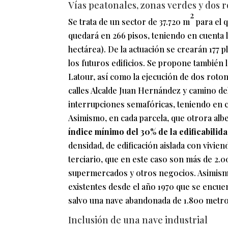
Vías peatonales, zonas verdes y dos 
2
Se trata de un sector de 37.720 m
para el 
quedará en 266 pisos, teniendo en cuenta l
hectárea). De la actuación se crearán 177 p
los futuros edificios. Se propone también l
Latour, así como la ejecución de dos roton
calles Alcalde Juan Hernández y camino del
interrupciones semafóricas, teniendo en c
Asimismo, en cada parcela, que otrora alb
índice mínimo del 30% de la edificabilid
densidad, de edificación aislada con vivien
terciario, que en este caso son más de 2
supermercados y otros negocios. Asimismo,
existentes desde el año 1970 que se encue
salvo una nave abandonada de 1.800 metr
Inclusión de una nave industrial