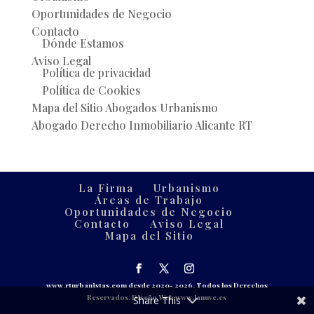
Oportunidades de Negocio
Contacto
Dónde Estamos
Aviso Legal
Política de privacidad
Política de Cookies
Mapa del Sitio Abogados Urbanismo
Abogado Derecho Inmobiliario Alicante RT
La Firma
Urbanismo
Áreas de Trabajo
Oportunidades de Negocio
Contacto
Aviso Legal
Mapa del Sitio
www.rturbanistas.com
desde 2020- 2026. Todos los Derechos
Reservados.
Diseño Web www.lanuve.es
Share This