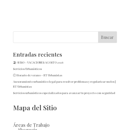
Entradas recientes
🏖️ AVISO – VACACIONES AGOSTO 2026
Servicios Urbanísticos
🕘 Horario de verano – RT Urbanistas
Asesoramiento urbanístico legal para resolver problemas y regularizar suelos |
RT Urbanistas
Servicios urbanísticos especializados para avanzar tu proyecto con seguridad
Mapa del Sitio
Áreas de Trabajo
Abogacía