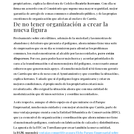
propietarios», explica la directora de Cedelco
Beatriz Serrano
. Con ella se
firma un acuerdo con el Consistorio que supone una mayor seguridad, mejor
garantía de arreglo de zonas comunes o alumbrado público, y de las propias
cuestiones de organización que afectan al enclave de Carrús.
De no tener organización a crear la
nueva figura
Precisamente sobre esto último, además de la suciedad y las muestras de
abandono y deterioro que presenta el polígono, ahora mismo tiene una serie
de empresarios que en su día se reunieron para afrontar los problemas
comunes, los cuales mostraron al alcalde por las necesidades,
pero están
dispersos
. Por eso, para poder hacer más fuerza y acordar prioridades de
cara a la transformación o al menos mejora del polígono, es necesario aunar
esfuerzos que generen más apoyo. «Es mucho más fácil si tú tienes un gerente
en Carrús que sirva de nexo con el Ayuntamiento y que coordine la situación»,
explica Serrano. Y añade que si el polígono logra organizarse y estar en
mejores condiciones, el propio suelo de los propietarios estará más
revalorizado. «No es igual la situación ahora que con una entidad de
modernización que dé unos servicios y coordine necesidades».
A este respecto, aunque el obvio espejo en el que mirarse es el Parque
Empresarial, mucho más cuidado y con mejor atención que Carrús, parte de
una ventaja porque cuenta con la Entidad Urbanística de Conservación (
EUC
),
que ya es un nivel de organización y coordinación que ahora mismo no tiene
el mencionado polígono, centrado en fabricación de calzado y distribuidoras.
La apuesta de la EUC en Torrellano por crear también la nueva entidad,
la
EGM
,
supondrá
ventajas competitivas para Elche Parque Empresarial sobre