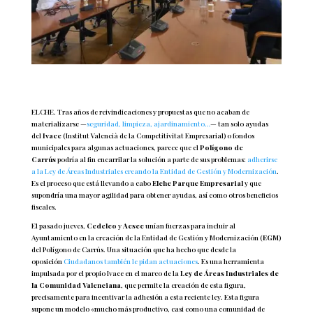
ELCHE. Tras años de reivindicaciones y propuestas que no acaban de
materializarse —
seguridad, limpieza, ajardinamiento…
— tan solo ayudas
del
Ivace
(Institut Valencià de la Competitivitat Empresarial) o fondos
municipales para algunas actuaciones, parece que el
Polígono de
Carrús
podría al fin encarrilar la solución a parte de sus problemas:
adherirse
a la Ley de Áreas Industriales creando la Entidad de Gestión y Modernización
.
Es el proceso que está llevando a cabo
Elche Parque Empresarial
y que
supondría una mayor agilidad para obtener ayudas, así como otros beneficios
fiscales.
El pasado jueves,
Cedelco
y
Aesec
unían fuerzas para incluir al
Ayuntamiento en la creación de la Entidad de Gestión y Modernización (
EGM
)
del Polígono de Carrús. Una situación que ha hecho que desde la
oposición
Ciudadanos también le pidan actuaciones
. Es una herramienta
impulsada por el propio Ivace en el marco de la
Ley de Áreas Industriales de
la Comunidad Valenciana
, que permite la creación de esta figura,
precisamente para incentivar la adhesión a esta reciente ley. Esta figura
supone un modelo «mucho más productivo, casi como una comunidad de