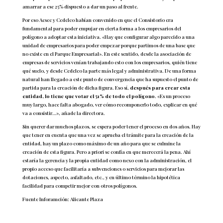
amarrar a ese 25% dispuesto a dar un paso al frente.
Por eso Aesec y Cedelco habían convenido en que el Consistorio era
fundamental para poder empujar en cierta forma a los empresarios del
polígono a adoptar esta iniciativa. «Hay que configurar algo parecido a una
unidad de empresarios para poder empezar porque partimos de una base que
no existe en el Parque Empresarial». En este sentido, desde la asociación de
empresas de servicios venían trabajando esto con los empresarios, quién tiene
qué suelo, y desde Cedelco la parte más legal y administrativa. De una forma
natural han llegado a este punto de convergencia que ha supuesto el punto de
partida para la creación de dicha figura. Eso sí,
después para crear esta
entidad, lo tiene que votar el 51% de todo el polígono
. «Es un proceso
muy largo, hace falta abogado, ver cómo recomponerlo todo, explicar en qué
va a consistir…», añade la directora.
Sin querer dar muchos plazos, se espera poder tener el proceso en dos años. Hay
que tener en cuenta que una vez se aprueba el trámite para la creación de la
entidad, hay un plazo como máximo de un año para que se culmine la
creación de esta figura. Pero a priori se confía en que merecerá la pena. Ahí
estaría la gerencia y la propia entidad como nexo con la administración, el
propio acceso que facilitaría a subvenciones o servicios para mejorar las
dotaciones, aspecto, asfaltado, etc., y en último término la hipotética
facilidad para competir mejor con otros polígonos.
Fuente Inforamción: Alicante Plaza