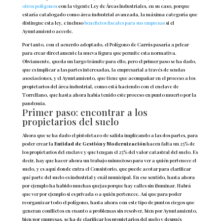
otros polígonos
con la vigente Ley de Áreas Industriales, en su caso, porque
estaría catalogado como área industrial avanzada, la máxima categoría que
distingue esta ley, e incluso
beneficios fiscales para sus empresas
si el
Ayuntamiento accede.
Por tanto, con el acuerdo adoptado, el Polígono de Carrús pasaría a pelear
para crear directamente la nueva figura que permite esta normativa.
Obviamente, queda un largo trámite para ello, pero el primer paso se ha dado,
que es implicar a las partes interesadas, la empresarial a través de sendas
asociaciones, y el Ayuntamiento, que tiene que acompañar en el proceso a los
propietarios del área industrial, como está haciendo con el enclave de
Torrellano, que hasta ahora había tenido este proceso en punto muerto por la
pandemia.
Primer paso: encontrar a los
propietarios del suelo
Ahora que se ha dado el pistoletazo de salida implicando a las dos partes, para
poder crear la
Entidad de Gestión y Modernización
hacen falta un 25% de
los propietarios del enclave y que tengan el 25% del valor catastral del suelo. Es
decir, hay que hacer ahora un trabajo minucioso para ver a quién pertenece el
suelo, y es aquí donde entra el Consistorio, que puede acotar para clarificar
qué parte del suelo es industrial y cuál municipal. En ese sentido, hasta ahora
por ejemplo ha habido muchas quejas porque hay calles sin iluminar. Habrá
que ver por ejemplo si es privada o a quién pertenece. Así que para poder
reorganizar todo el polígono, hasta ahora con este tipo de puntos ciegos que
generan conflictos en cuanto a problemas sin resolver, bien por Ayuntamiento,
bien por empresas, se ha de clarificar los propietarios del suelo y después